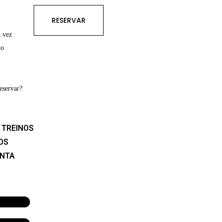
RESERVAR
 vez
to
servar?
TREINOS
OS
ONTA