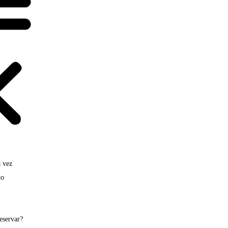
 vez
to
servar?