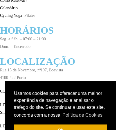
Como Reservar?
Calendário
Cycling
Yoga
Pilates
HORÁRIOS
Seg. a Sáb. – 07:00 – 21:00
Dom. – Encerrado
LOCALIZAÇÃO
Rua 15 de Novembro, nº197, Boavista
4100-422 Porto
CONTACTE-NOS
Usamos cookies para oferecer uma melhor
experiência de navegação e analisar o
LIVRO DE RECLAMAÇÕES
tráfego do site. Se continuar a usar este site,
SITEMAP
concorda com a nossa
Política de Cookies.
LEGAL