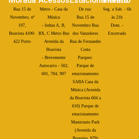
Morada
Acessos
Estacionamento
Horário
Rua 15 de
Metro - Casa da
De rua:
Seg. a Sab. - 6h
Novembro, nº
Música
Rua 15 de
às 21h
197,
- linhas A, B,
Novembro Rua
Dom. -
Boavista 4100-
BX, C Metro Bus
dos Vanzeleres
Encerrado
422 Porto
Avenida da
Rua de Fernandes
Boavista
Costa
- Brevemente
Parques:
Autocarro - 502,
Parque de
601, 704, 907
estacionamento
SABA Casa da
Música (Avenida
da Boavista 604 a
610) Parque de
estacionamento
Masterauto Park
(Avenida da
Boavista, 979)